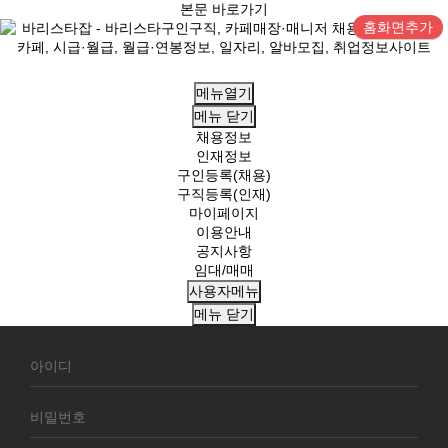
본문 바로가기
홈화면추가
메뉴열기
메뉴
닫기
채용정보
인재정보
구인등록(채용)
구직등록(인재)
마이페이지
이용안내
공지사항
임대/매매
사용자메뉴
메뉴
닫기
회
원
로
그
인