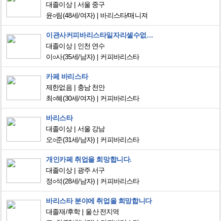
대졸이상
서울 중구
윤○림
(48세/여자)
바리스타/매니져
이관사커피바리스타일자리셀수없이얼른구합니다
대졸이상
인천 연수
이○사
(35세/남자)
커피바리스타
카페 바리스타
제한없음
충남 천안
최○혜
(30세/여자)
커피바리스타
바리스타
대졸이상
서울 강남
오○준
(31세/남자)
커피바리스타
개인카페 취업을 희망합니다.
대졸이상
광주 서구
정○석
(28세/남자)
커피바리스타
바리스타 분야에 취업을 희망합니다
대졸재/후학
울산 전지역