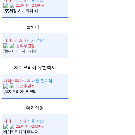
220만원~240만원
(주)세정 사내까페 바리스타 직원 모집
놀씨어터
커피바리스타
경기 성남
협의후결정
[놀씨어터] 사내카페 바리스타 (계약직)
차지코리아 유한회사
바리스타/매니져
서울 전지역
면접후결정
[차지코리아] 밀크티 브랜드 서울권 스토어 신입/경력 오픈멤버 채용
더케이엠
커피바리스타
서울 강남
220만원~240만원
베이커리카페 매니저 구인합니다.