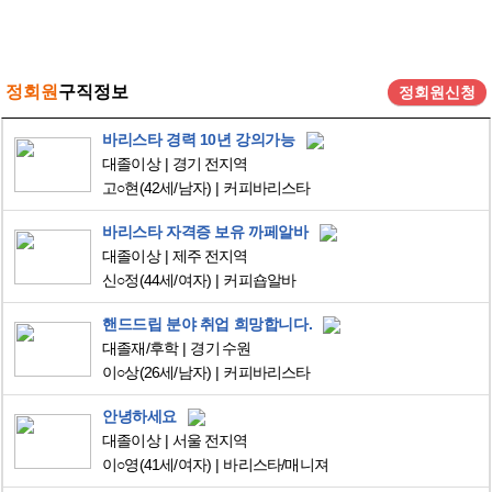
정회원
구직정보
정회원신청
바리스타 경력 10년 강의가능
대졸이상
경기 전지역
고○현
(42세/남자)
커피바리스타
바리스타 자격증 보유 까페알바
대졸이상
제주 전지역
신○정
(44세/여자)
커피숍알바
핸드드립 분야 취업 희망합니다.
대졸재/후학
경기 수원
이○상
(26세/남자)
커피바리스타
안녕하세요
대졸이상
서울 전지역
이○영
(41세/여자)
바리스타/매니져