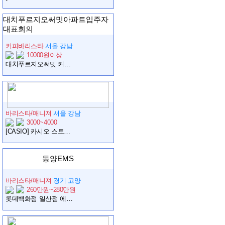
대치푸르지오써밋아파트입주자
대표회의
커피바리스타
서울 강남
10000원이상
대치푸르지오써밋 커뮤니티 카페 주말바리스타 아르바이트 모집
바리스타/매니져
서울 강남
3000~4000
[CASIO] 카시오 스토어 도산 카페 매니저/부매니저 구인
동양EMS
바리스타/매니져
경기 고양
260만원~280만원
롯데백화점 일산점 에비뉴엘바 관리자 채용