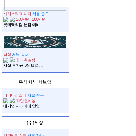
바리스타/매니져
서울 중구
260만원~280만원
롯데백화점 본점 에비뉴엘바 관리자 채용
점장
서울 강서
협의후결정
시설 투자금 0원으로 강서 마곡역 카페 사장님 되기
주식회사 서브업
커피바리스타
서울 중구
13만원이상
대기업 사내카페 일일알바 바리스타 구인합니다
(주)세정
커피바리스타
서울 강남