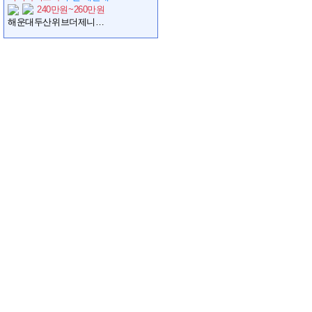
240만원~260만원
해운대두산위브더제니스 바리스타 모집(744-9313 문의)