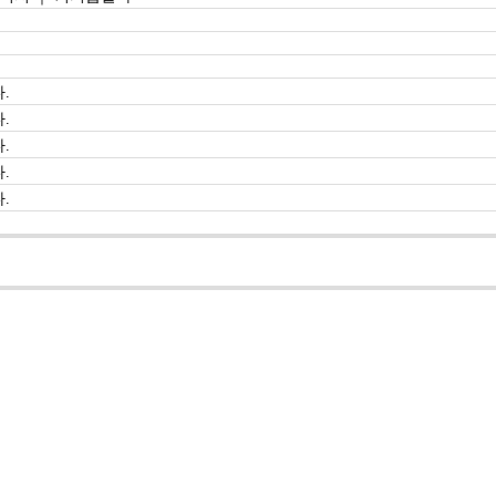
.
.
.
.
.