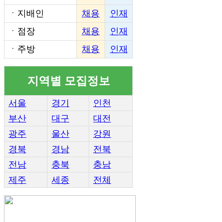
ㆍ
지배인
채용
인재
ㆍ
점장
채용
인재
ㆍ
주방
채용
인재
지역별 모집정보
서울
경기
인천
부산
대구
대전
광주
울산
강원
경북
경남
전북
전남
충북
충남
제주
세종
전체