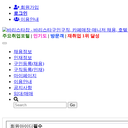
회원가입
로그인
이용안내
주요취업포털
|
인기도
|
방문객
|
재취업 1위 달성
채용정보
인재정보
구인등록(채용)
구직등록(인재)
마이페이지
이용안내
공지사항
임대/매매
Go
회원아이디
필수