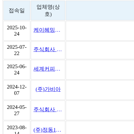
업체명(상
접속일
호)
2025-10-
케이헤밍웨이베이커리카페
24
2025-07-
주식회사 더빌코리아
22
2025-06-
세계커피바리스타협회
24
2024-12-
(주)가비아
07
2024-05-
주식회사 피스피스
27
2023-08-
(주)정동1928조치원1927아트센터
14