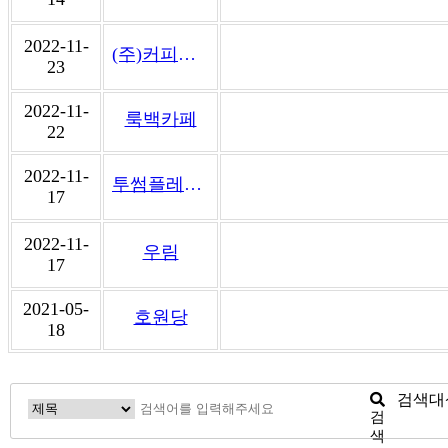
2022-11-
(주)커피빈코리아
23
2022-11-
룩백카페
22
2022-11-
투썸플레이스 인천스퀘어원(오픈예정)
17
2022-11-
우림
17
2021-05-
호원당
18
검색대
검
색