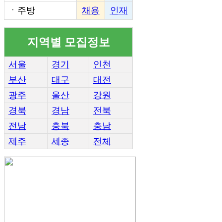
ㆍ
주방
채용
인재
지역별 모집정보
서울
경기
인천
부산
대구
대전
광주
울산
강원
경북
경남
전북
전남
충북
충남
제주
세종
전체