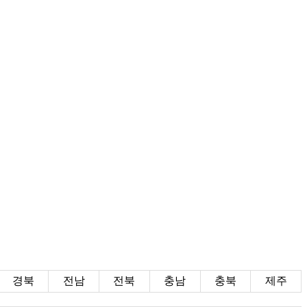
경북
전남
전북
충남
충북
제주