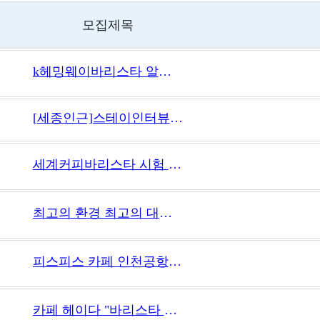
모집제목
k헤밍웨이바리스타 알바 채용
[세종인근]스테이인터뷰카페 직원 채용
세계커피바리스타 시험 감독관 모집(응시생 1인 3만원~5만원)
최고의 환경 최고의 대우로 모십니다!!
피스피스 카페 인천공항 T2 시급직 공고(공항수당별도)
카페 헤이다 "바리스타 스텝" 구인합니다.