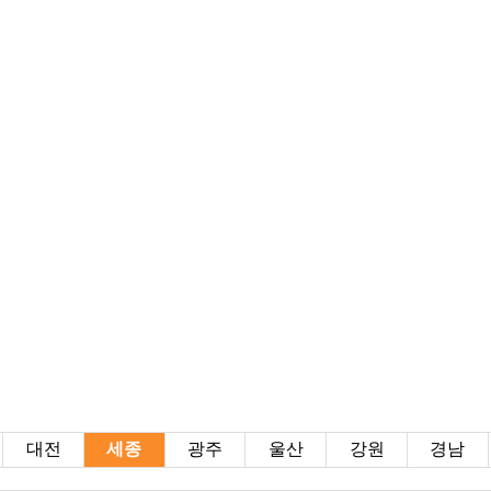
대전
세종
광주
울산
강원
경남