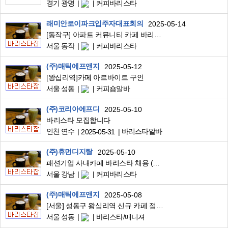
경기 광명
커피바리스타
래미안로이파크입주자대표회의
2025-05-14
[동작구] 아파트 커뮤니티 카페 바리스타 단기알바 '주4일' 급구
서울 동작
커피바리스타
(주)매틱에프앤지
2025-05-12
[왕십리역]카페 아르바이트 구인
서울 성동
커피숍알바
(주)코리아에프디
2025-05-10
바리스타 모집합니다
인천 연수
바리스타알바
2025-05-31
(주)휴먼디지탈
2025-05-10
패션기업 사내카페 바리스타 채용 (강남역)
서울 강남
커피바리스타
(주)매틱에프앤지
2025-05-08
[서울] 성동구 왕십리역 신규 카페 점장/매니저 구인
서울 성동
바리스타/매니져