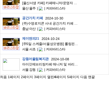
[울산서생 카페] 카페매니저/운영자 경력직 모집합니다.
울산 울주
커피바리스타
공간가치 카페
2024-10-30
(주)수영로지콘 사내 공간가치 카페 금요일 아르바이트 채용공고
충남 아산
커피바리스타
제이앤피21
2024-10-24
[주5일 스케줄/서울성모병원] 롤링핀 카페 직원 채용(신입 가능)
서울 서초
커피바리스타
강동어울림복지관
2024-10-08
아이갓에브리씽카페 매니저 및 바리스타 채용 공고(강동어울림점)
서울 강동
커피바리스타
처음
1
페이지
2
페이지
3
페이지
열린
4
페이지
5
페이지
다음
맨끝