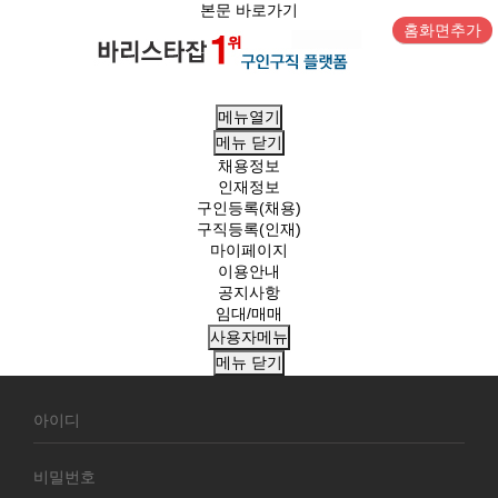
본문 바로가기
홈화면추가
메뉴열기
메뉴
닫기
채용정보
인재정보
구인등록(채용)
구직등록(인재)
마이페이지
이용안내
공지사항
임대/매매
사용자메뉴
메뉴
닫기
회
원
로
그
인