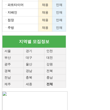
ㆍ
파트타이머
채용
인재
ㆍ
지배인
채용
인재
ㆍ
점장
채용
인재
ㆍ
주방
채용
인재
지역별 모집정보
서울
경기
인천
부산
대구
대전
광주
울산
강원
경북
경남
전북
전남
충북
충남
제주
세종
전체