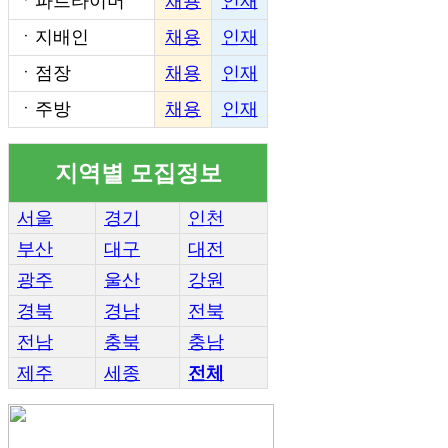
ㆍ
파트타이머
채용
인재
ㆍ
지배인
채용
인재
ㆍ
점장
채용
인재
ㆍ
주방
채용
인재
지역별 모집정보
서울
경기
인천
부산
대구
대전
광주
울산
강원
경북
경남
전북
전남
충북
충남
제주
세종
전체